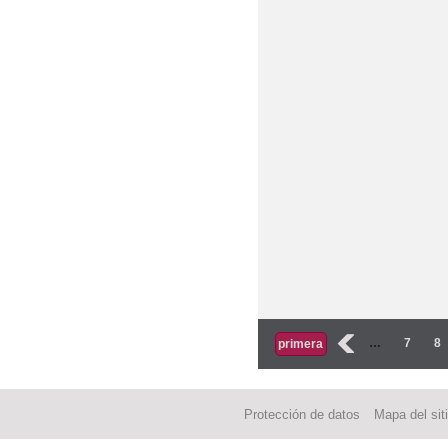
Páginas
‹
…
7
8
primera
Protección de datos
Mapa del sit