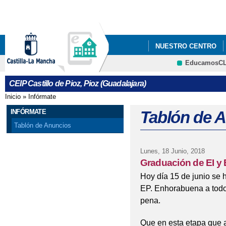
Pa
co
pri
NUESTRO CENTRO
EducamosC
PROYECTO ESCOLAR
CRFP
CEIP Castillo de Pioz, Pioz (Guadalajara)
Inicio
»
Infórmate
Se encuentra usted aquí
INFÓRMATE
Tablón de 
Tablón de Anuncios
Lunes, 18 Junio, 2018
Graduación de EI y
Hoy día 15 de junio se 
EP. Enhorabuena a todos
pena.
Que en esta etapa que 