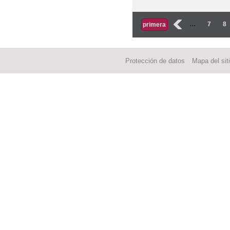
Páginas
‹
…
7
8
primera
Protección de datos
Mapa del sit