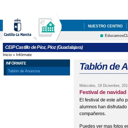
Pa
co
pri
NUESTRO CENTRO
EducamosC
PROYECTO ESCOLAR
CRFP
CEIP Castillo de Pioz, Pioz (Guadalajara)
Inicio
»
Infórmate
Se encuentra usted aquí
INFÓRMATE
Tablón de 
Tablón de Anuncios
Miércoles, 19 Diciembre, 201
Festival de navidad
El festival de este año 
alumnos han disfrutado
compañeros.
Puedes ver mas fotos e