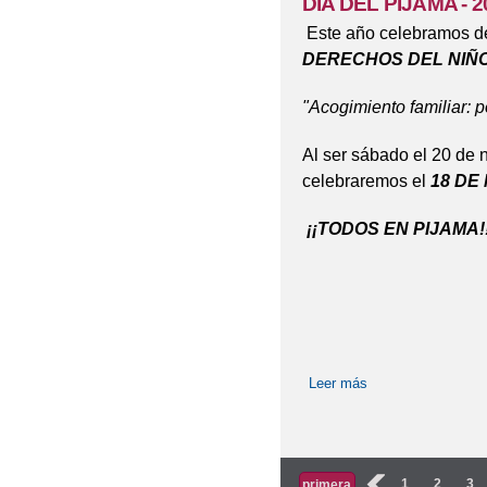
DÍA DEL PIJAMA - 
Este año celebramos d
DERECHOS DEL NIÑO 
"Acogimiento familiar: p
Al ser sábado el 20 de n
celebraremos el
18 DE
¡¡TODOS EN PIJAMA!
Leer más
sobre DÍA DEL P
Páginas
‹
1
2
3
primera