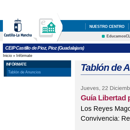
Pa
co
pri
NUESTRO CENTRO
EducamosC
PROYECTO ESCOLAR
CRFP
CEIP Castillo de Pioz, Pioz (Guadalajara)
Inicio
»
Infórmate
Se encuentra usted aquí
INFÓRMATE
Tablón de 
Tablón de Anuncios
Jueves, 22 Diciemb
Guía Libertad 
Los Reyes Magos
Convivencia: Reg