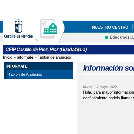
Pa
co
pri
NUESTRO CENTRO
EducamosC
PROYECTO ESCOLAR
CRFP
CEIP Castillo de Pioz, Pioz (Guadalajara)
Inicio
»
Infórmate
»
Tablón de anuncios
Se encuentra usted aquí
Información so
INFÓRMATE
Tablón de Anuncios
Martes, 12 Mayo, 2020
Hola, para mayor información
confinamiento podéis llamar a