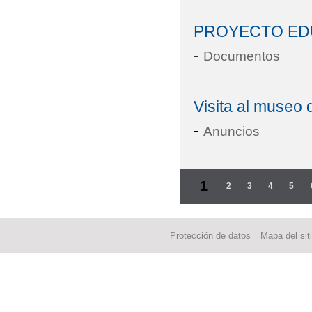
PROYECTO EDU
-
Documentos
Visita al museo 
-
Anuncios
Páginas
1
2
3
4
5
Protección de datos
Mapa del sit