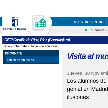
Pa
co
pri
NUESTRO CENTRO
EducamosC
PROYECTO ESCOLAR
CRFP
CEIP Castillo de Pioz, Pioz (Guadalajara)
Inicio
»
Infórmate
»
Tablón de anuncios
Se encuentra usted aquí
INFÓRMATE
Visita al mu
Tablón de Anuncios
Jueves, 30 Noviem
Los alumnos de 
genial en Madrid
ilusiones.