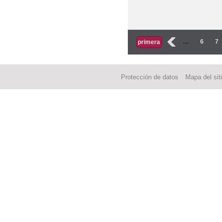
Páginas
‹
…
6
7
primera
Protección de datos
Mapa del sit