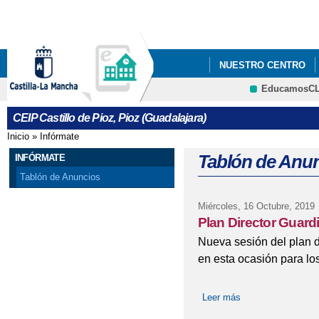
Pa
co
pri
NUESTRO CENTRO
EducamosC
PROYECTO ESCOLAR
CRFP
CEIP Castillo de Pioz, Pioz (Guadalajara)
Inicio
»
Infórmate
Se encuentra usted aquí
Tablón de Anu
INFÓRMATE
Tablón de Anuncios
Miércoles, 16 Octubre, 2019
Plan Director Guardia
Nueva sesión del plan di
en esta ocasión para lo
Leer más
sobre Plan Director