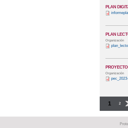
PLAN DIGIT
informepl
PLAN LECT
Organización
plan_lect
PROYECTO 
Organización
pec_2023-
Página
1
2
Prot