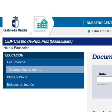
NUESTRO CEN
EducamosC
PLAN DIGITAL 2
CEIP Castillo de Pioz, Pioz (Guadalajara)
Inicio
»
Educación
Se encuentra usted aquí
Docum
EDUCACIÓN
Documentos
Documentos de centro
Título
Blogs y Wikis
contiene
Enlaces de interés