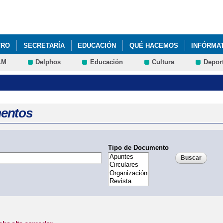
Pasar al
contenido
principal
TRO
SECRETARÍA
EDUCACIÓN
QUÉ HACEMOS
INFÓRMA
LM
Delphos
Educación
Cultura
Depor
025/2026
entos
Tipo de Documento