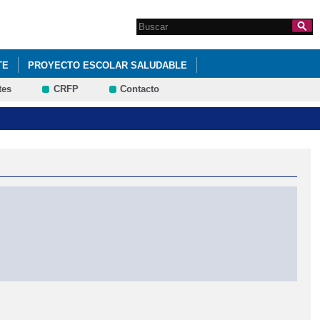
Search this site
Formulario de
búsqueda
TE
PROYECTO ESCOLAR SALUDABLE
tes
CRFP
Contacto