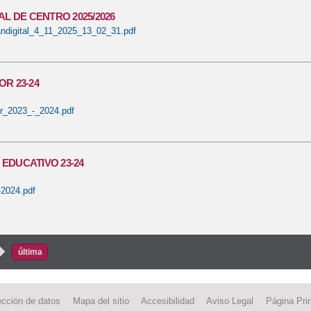
AL DE CENTRO 2025/2026
andigital_4_11_2025_13_02_31.pdf
OR 23-24
or_2023_-_2024.pdf
EDUCATIVO 23-24
2024.pdf
s
›
última
ección de datos
Mapa del sitio
Accesibilidad
Aviso Legal
Página Prin