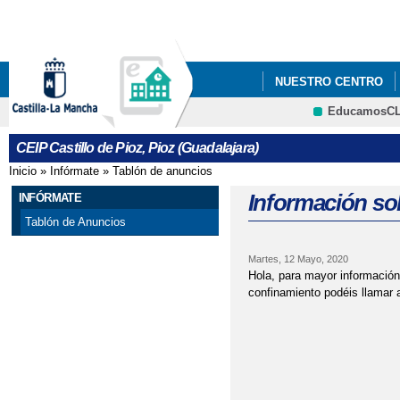
Pa
co
pri
NUESTRO CENTRO
EducamosC
PROYECTO ESCOLAR
CRFP
CEIP Castillo de Pioz, Pioz (Guadalajara)
Inicio
»
Infórmate
»
Tablón de anuncios
Se encuentra usted aquí
Información so
INFÓRMATE
Tablón de Anuncios
Martes, 12 Mayo, 2020
Hola, para mayor información
confinamiento podéis llamar a